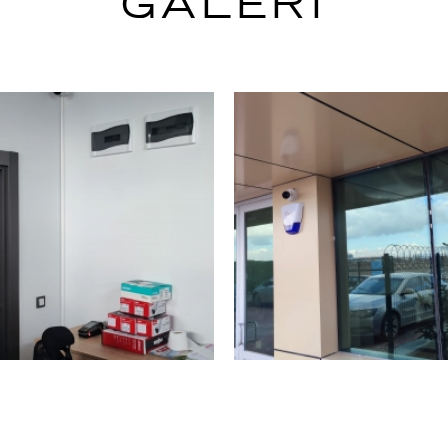
GALERİ
MIZDA
KONYA IP KAMERA
ONLINE
MONTAJ SERVİS VE
KATALOG
REFE
FİYATI
N
TANITIM
İNSA
KONYA HIRSIZ
FILMI
N
KAYN
ALARM SİSTEMLERİ
KURULUM VE FİYATI
GALERI
BLOG
KONYA YÜZ TANIMA
İLETI
PERSONEL TAKİP
SİSTEMLERİ
KURULUM VE FİYATI
KONYA PARMAK İZİ
PERSONEL TAKİP
SİSTEMLERİ
KURULUM VE FİYATI
TÜMÜNÜ GÖSTER