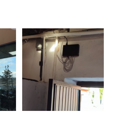
RANSLAR
N
AKLARI
ŞIM