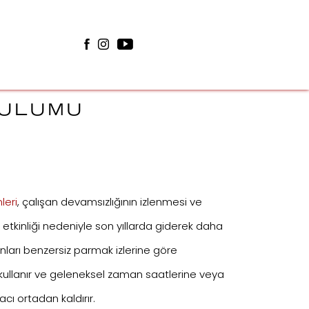
RULUMU
leri
, çalışan devamsızlığının izlenmesi ve
tkinliği nedeniyle son yıllarda giderek daha
anları benzersiz parmak izlerine göre
 kullanır ve geleneksel zaman saatlerine veya
cı ortadan kaldırır.