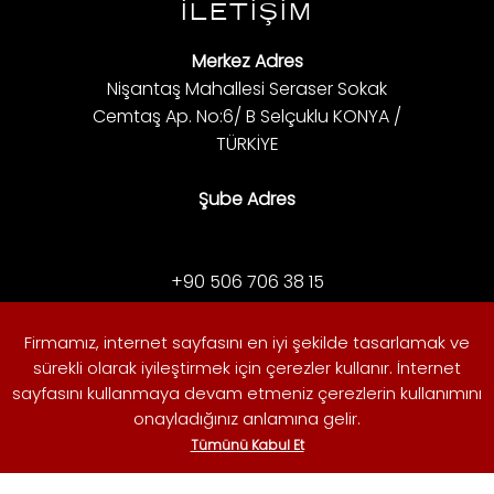
İLETİŞİM
Merkez Adres
Nişantaş Mahallesi Seraser Sokak
Cemtaş Ap. No:6/ B Selçuklu KONYA /
TÜRKİYE
Şube Adres
+90 506 706 38 15
+90 506 759 45 67
+90 535 307 19 75
Firmamız, internet sayfasını en iyi şekilde tasarlamak ve
info@alertguvenlik.com
sürekli olarak iyileştirmek için çerezler kullanır. İnternet
© 2026 ALERT GÜVENLİK | KONYA GÜVENLİK KAMERASI
sayfasını kullanmaya devam etmeniz çerezlerin kullanımını
VE ALARM SİSTEMLERİ. Tüm Hakları Saklıdır.
onayladığınız anlamına gelir.
Tümünü Kabul Et