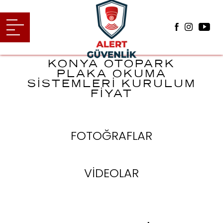
KONYA OTOPARK
PLAKA OKUMA
SİSTEMLERİ KURULUM
FİYAT
FOTOĞRAFLAR
VİDEOLAR